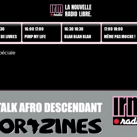
16:00 17:00
16:30 18:30
17:00 18:00
1
VRES
PIMP MY LIFE
BLAH BLAH BLAH
MÊME PAS MOCHE !
S
éciale