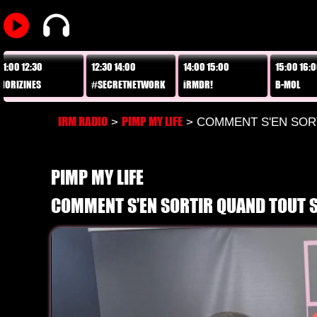
play_arrow
2:30
12:30 14:00
14:00 15:00
15:00 16:00
NES
#SECRETNETWORK
iRMDR!
B-MOL
IRM RADIO
PIMP MY LIFE
>
> COMMENT S'EN SOR
PIMP MY LIFE
COMMENT S’EN SORTIR QUAND TOUT 