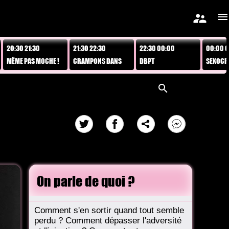
supervisor_account
menu
 21:30
21:30 22:30
22:30 00:00
00:00 01:30
 PAS MOCHE !
CRAMPONS DANS
DBPT
SEXOCRATIE
L'CAFÉ
search
On parle de quoi ?
Comment s'en sortir quand tout semble
perdu ? Comment dépasser l'adversité