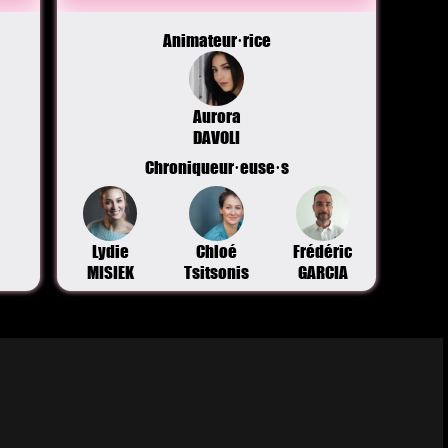
Animateur·rice
Aurora
DAVOLI
Chroniqueur·euse·s
Lydie
Chloé
Frédéric
MISIEK
Tsitsonis
GARCIA