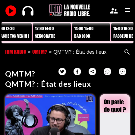
play_arrow
supervisor_account
menu
 12:30
12:30 14:00
14:00 15:00
15:00 16:30
HE TON VENIN !
SEXOCRATIE
BAD LOOK
PASSEUR DE LIV
IRM RADIO
QMTM?
search
>
> QMTM? : État des lieux
QMTM?
QMTM? : État des lieux
On parle
de quoi ?