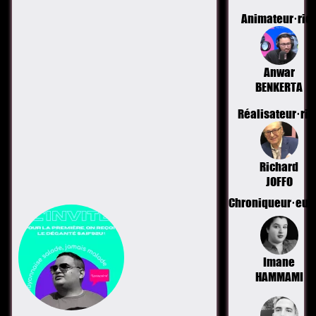
Animateur·ric
Anwar
BENKERTA
Réalisateur·ric
Richard
JOFFO
Chroniqueur·eus
Imane
HAMMAMI