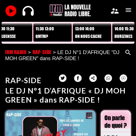
play_arrow
supervisor_account
menu
 11:30
11:30 13:00
13:00 14:00
14:00 15:30
UENSSE
QMTM?
ON NOUS CACHE
HORIZINES
TOUT !
IRM RADIO
RAP-SIDE
search
>
> LE DJ N°1 D'AFRIQUE "DJ
MOH GREEN" dans RAP-SIDE !
RAP-SIDE
LE DJ N°1 D’AFRIQUE « DJ MOH
GREEN » dans RAP-SIDE !
On parle
de quoi ?