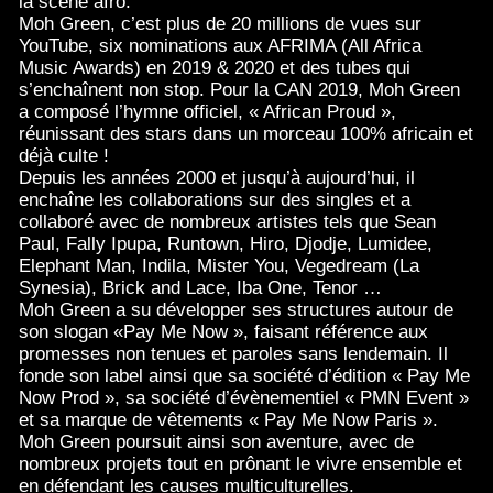
la scène afro.
Moh Green, c’est plus de 20 millions de vues sur
YouTube, six nominations aux AFRIMA (All Africa
Music Awards) en 2019 & 2020 et des tubes qui
s’enchaînent non stop. Pour la CAN 2019, Moh Green
a composé l’hymne officiel, « African Proud »,
réunissant des stars dans un morceau 100% africain et
déjà culte !
Depuis les années 2000 et jusqu’à aujourd’hui, il
enchaîne les collaborations sur des singles et a
collaboré avec de nombreux artistes tels que Sean
Paul, Fally Ipupa, Runtown, Hiro, Djodje, Lumidee,
Elephant Man, Indila, Mister You, Vegedream (La
Synesia), Brick and Lace, Iba One, Tenor …
Moh Green a su développer ses structures autour de
son slogan «Pay Me Now », faisant référence aux
promesses non tenues et paroles sans lendemain. Il
fonde son label ainsi que sa société d’édition « Pay Me
Now Prod », sa société d’évènementiel « PMN Event »
et sa marque de vêtements « Pay Me Now Paris ».
Moh Green poursuit ainsi son aventure, avec de
nombreux projets tout en prônant le vivre ensemble et
en défendant les causes multiculturelles.