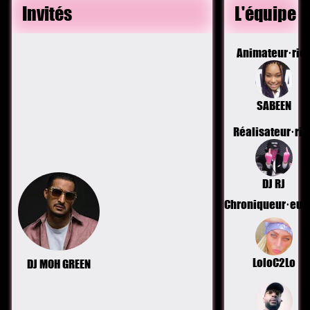
Invités
L'équipe
Animateur·ric
SABEEN
Réalisateur·ric
DJ RJ
Chroniqueur·eus
LoloC2Lo
DJ MOH GREEN