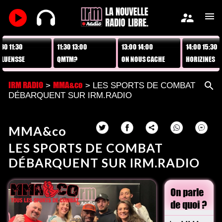
play_arrow
supervisor_account
menu
 11:30
11:30 13:00
13:00 14:00
14:00 15:30
ENSSE
QMTM?
ON NOUS CACHE
HORIZINES
TOUT !
IRM RADIO
MMA&co
search
>
> LES SPORTS DE COMBAT
DÉBARQUENT SUR IRM.RADIO
MMA&co
LES SPORTS DE COMBAT
DÉBARQUENT SUR IRM.RADIO
On parle
de quoi ?