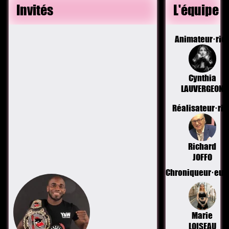
Invités
L'équipe
Animateur·ric
Cynthia
LAUVERGEON
Réalisateur·ric
Richard
JOFFO
Chroniqueur·eus
Marie
LOISEAU