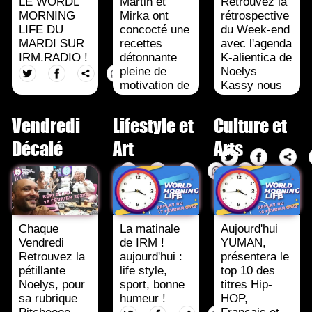
LE WORDL
Martin et
Retrouvez la
MORNING
Mirka ont
rétrospective
LIFE DU
concocté une
du Week-end
MARDI SUR
recettes
avec l'agenda
IRM.RADIO !
détonnante
K-alientica de
pleine de
Noelys
motivation de
Kassy nous
bons
parlera de
ingrédients
l'exposition
Vendredi
Lifestyle et
Culture et
au menu
de la
Sensualité et
fondation [...]
Décalé
Art
Arts
gastronomie.
Chaque
La matinale
Aujourd'hui
Vendredi
de IRM !
YUMAN,
Retrouvez la
aujourd'hui :
présentera le
pétillante
life style,
top 10 des
Noelys, pour
sport, bonne
titres Hip-
sa rubrique
humeur !
HOP,