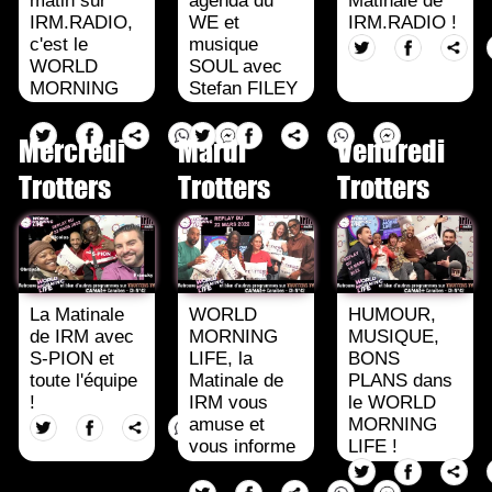
matin sur
agenda du
Matinale de
IRM.RADIO,
WE et
IRM.RADIO !
c'est le
musique
WORLD
SOUL avec
MORNING
Stefan FILEY
LIFE !
sur IRM !
Mercredi
Mardi
Vendredi
Trotters
Trotters
Trotters
La Matinale
WORLD
HUMOUR,
de IRM avec
MORNING
MUSIQUE,
S-PION et
LIFE, la
BONS
toute l'équipe
Matinale de
PLANS dans
!
IRM vous
le WORLD
amuse et
MORNING
vous informe
LIFE !
!