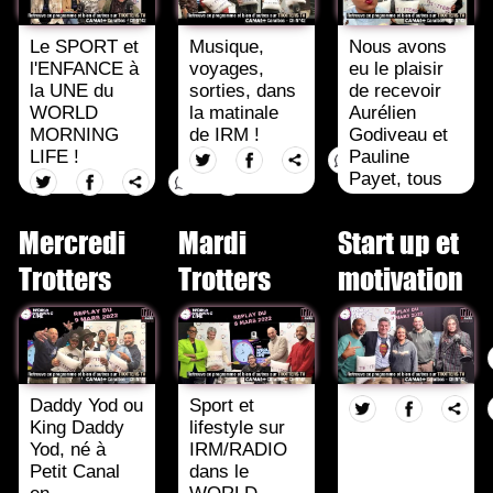
Le SPORT et
Musique,
Nous avons
l'ENFANCE à
voyages,
eu le plaisir
la UNE du
sorties, dans
de recevoir
WORLD
la matinale
Aurélien
MORNING
de IRM !
Godiveau et
LIFE !
Pauline
Payet, tous
deux
champions et
Mercredi
Mardi
Start up et
coachd e
tennis et
Trotters
Trotters
motivation
grands
voyageurs.
Ainsi que [...]
Daddy Yod ou
Sport et
King Daddy
lifestyle sur
Yod, né à
IRM/RADIO
Petit Canal
dans le