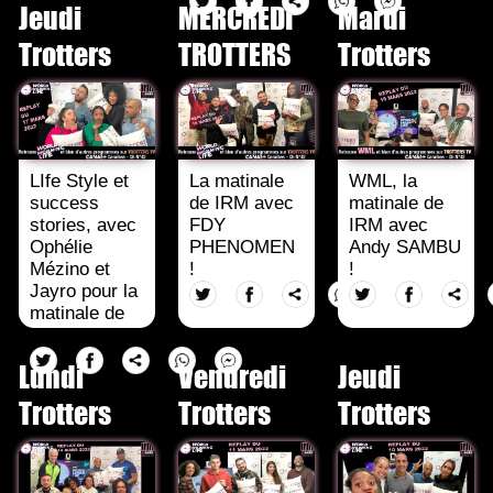
Jeudi
MERCREDI
Mardi
Trotters
TROTTERS
Trotters
LIfe Style et
La matinale
WML, la
success
de IRM avec
matinale de
stories, avec
FDY
IRM avec
Ophélie
PHENOMEN
Andy SAMBU
Mézino et
!
!
Jayro pour la
matinale de
IRM !
Lundi
Vendredi
Jeudi
Trotters
Trotters
Trotters