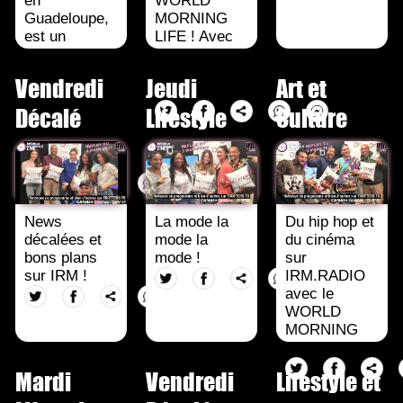
en
WORLD
Guadeloupe,
MORNING
est un
LIFE ! Avec
chanteur
le coach
français. Il
sportif, Pierre
Vendredi
Jeudi
Art et
est un des
MILLET.
précurseurs
Décalé
Lifestyle
Culture
du
raggamuffin
en France.
News
La mode la
Du hip hop et
décalées et
mode la
du cinéma
bons plans
mode !
sur
sur IRM !
IRM.RADIO
avec le
WORLD
MORNING
LIFE !
Mardi
Vendredi
Lifestyle et