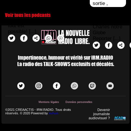
bien
sortie ,
marquants
romantique
avec la
Voir tous les podcasts
pour la st
persévérance
Valentin,
tout est
Charles notre
possible! [...]
Globe
Reporter [...]
Impertinence, humour et vérité sur IRM.RADIO
La radio des TALK-SHOWS exclusifs et décalés.
Mentions légales
Données personnelles
©2021 CREAACTIS - IRM.RADIO. Tous droits
Devenir
réservés. © 2020 Powered by
AvPush
journaliste
audiovisuel ?