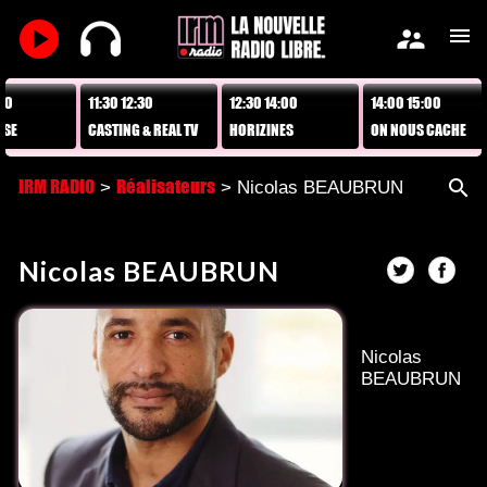
play_arrow
supervisor_account
menu
11:30 12:30
12:30 14:00
14:00 15:00
15:
CASTING & REAL TV
HORIZINES
ON NOUS CACHE
MÊ
TOUT !
IRM RADIO
Réalisateurs
search
>
> Nicolas BEAUBRUN
Nicolas BEAUBRUN
Nicolas
BEAUBRUN