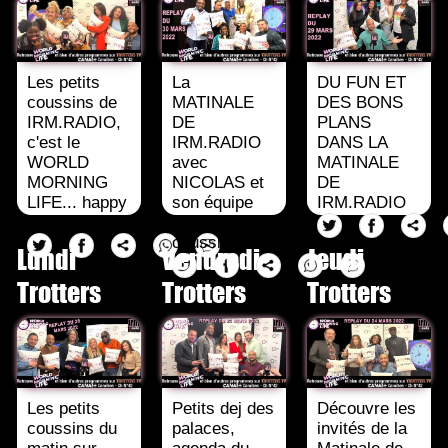
Les petits
La
DU FUN ET
coussins de
MATINALE
DES BONS
IRM.RADIO,
DE
PLANS
c'est le
IRM.RADIO
DANS LA
WORLD
avec
MATINALE
MORNING
NICOLAS et
DE
LIFE... happy
son équipe
IRM.RADIO
day !
de petits
coussins !
Lundi
Vendredi
Jeudi
Trotters
Trotters
Trotters
Les petits
Petits dej des
Découvre les
coussins du
palaces,
invités de la