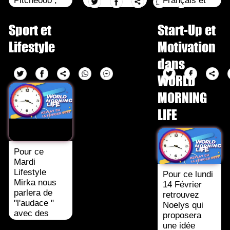
Pitcheooo ,
Français et
attachez vos
Américains
ceintures ,
les plus vus
Sport et
Start-Up et
ambiance
cette cette
America
semaine. Au
Lifestyle
Motivation
Latina , pour
programme
dans
le [...]
de ce [...]
WORLD
MORNING
LIFE
Pour ce
Mardi
Lifestyle
Pour ce lundi
Mirka nous
14 Février
parlera de
retrouvez
"l'audace "
Noelys qui
avec des
proposera
exemples
une idée