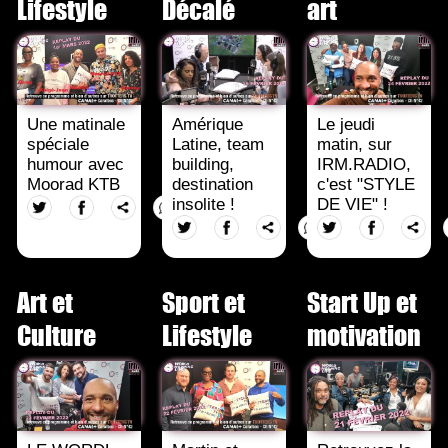
Lifestyle
Décalé
art
Une matinale
Amérique
Le jeudi
spéciale
Latine, team
matin, sur
humour avec
building,
IRM.RADIO,
Moorad KTB
destination
c'est "STYLE
insolite !
DE VIE" !
Art et
Sport et
Start Up et
Culture
Lifestyle
motivation