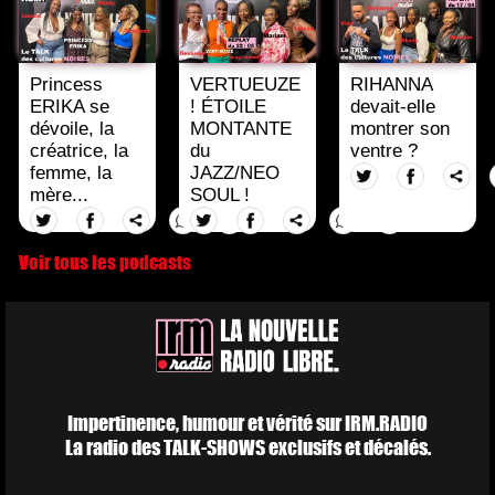
Princess
VERTUEUZE
RIHANNA
ERIKA se
! ÉTOILE
devait-elle
dévoile, la
MONTANTE
montrer son
créatrice, la
du
ventre ?
femme, la
JAZZ/NEO
mère...
SOUL !
Voir tous les podcasts
Impertinence, humour et vérité sur IRM.RADIO
La radio des TALK-SHOWS exclusifs et décalés.