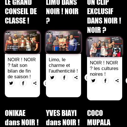
LE GRAND
LIMO DANS
UN CLIP
CONSEIL DE
NOIR ! NOIR
EXCLUSIF
CLASSE !
?
DANS NOIR !
NOIR ?
NOIR ! NOIR
Limo, le
NOIR ! NOIR
? fait son
charme et
? les cultures
bilan de fin
l'authenticité !
noires !
de saison !
ONIKAE
YVES BIAYI
COCO
dans NOIR !
dans NOIR !
MUPALA