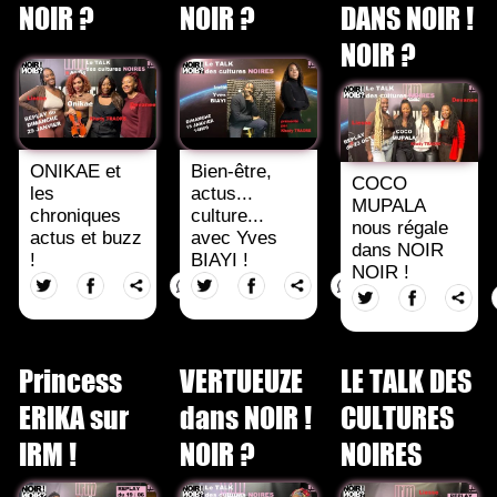
NOIR ?
NOIR ?
DANS NOIR !
NOIR ?
ONIKAE et
Bien-être,
COCO
les
actus...
MUPALA
chroniques
culture...
nous régale
actus et buzz
avec Yves
dans NOIR
!
BIAYI !
NOIR !
Princess
VERTUEUZE
LE TALK DES
ERIKA sur
dans NOIR !
CULTURES
IRM !
NOIR ?
NOIRES