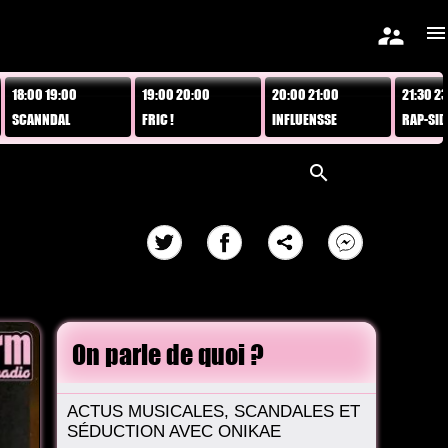
supervisor_account
menu
19:00
19:00 20:00
20:00 21:00
21:30 23:30
DAL
FRIC !
INFLUENSSE
RAP-SIDE
search
On parle de quoi ?
ACTUS MUSICALES, SCANDALES ET
SÉDUCTION AVEC ONIKAE