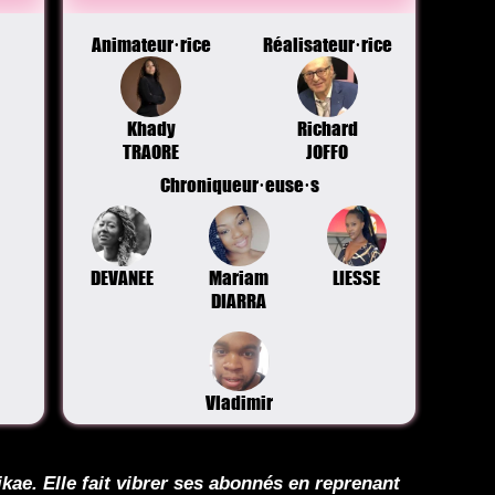
Animateur·rice
Réalisateur·rice
Khady
Richard
TRAORE
JOFFO
Chroniqueur·euse·s
DEVANEE
Mariam
LIESSE
DIARRA
Vladimir
kae. Elle fait vibrer ses abonnés en reprenant