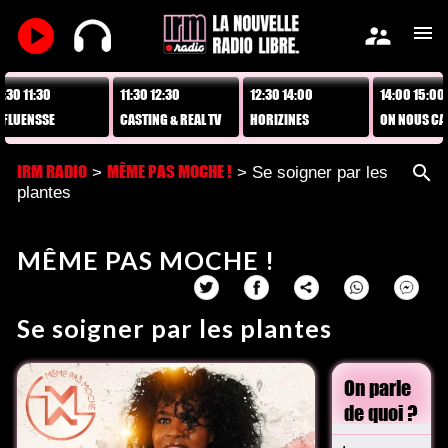
play_arrow
supervisor_account
menu
0 11:30
11:30 12:30
12:30 14:00
14:00 15:00
LUENSSE
CASTING & REAL TV
HORIZINES
ON NOUS CACH
TOUT !
IRM RADIO
MÊME PAS MOCHE !
search
>
> Se soigner par les
plantes
MÊME PAS MOCHE !
Se soigner par les plantes
On parle
de quoi ?