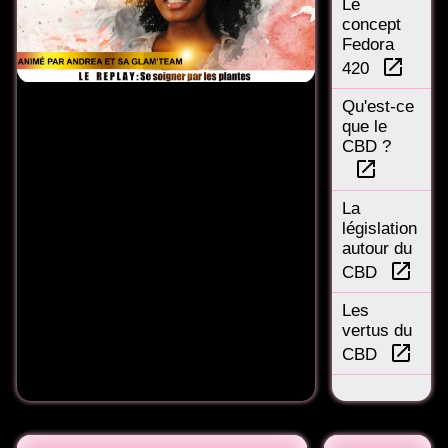
Le
concept
Fedora
launch
420
Qu'est-ce
que le
CBD ?
launch
La
législation
autour du
launch
CBD
Les
vertus du
launch
CBD