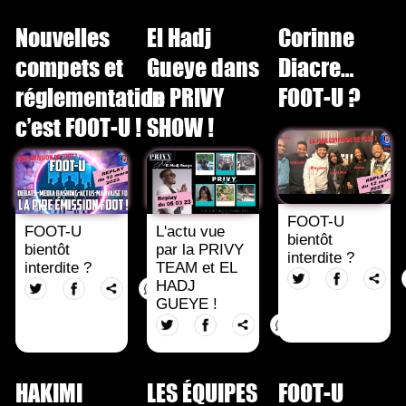
Nouvelles
El Hadj
Corinne
compets et
Gueye dans
Diacre…
réglementation
le PRIVY
FOOT-U ?
c’est FOOT-U !
SHOW !
FOOT-U
FOOT-U
L'actu vue
bientôt
bientôt
par la PRIVY
interdite ?
interdite ?
TEAM et EL
HADJ
GUEYE !
HAKIMI
LES ÉQUIPES
FOOT-U