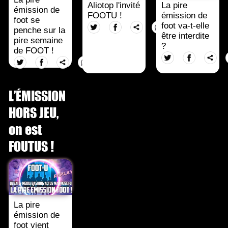
Aliotop l'invité
La pire
émission de
FOOTU !
émission de
foot se
foot va-t-elle
penche sur la
être interdite
pire semaine
?
de FOOT !
L’ÉMISSION
HORS JEU,
on est
FOUTUS !
La pire
émission de
foot vient