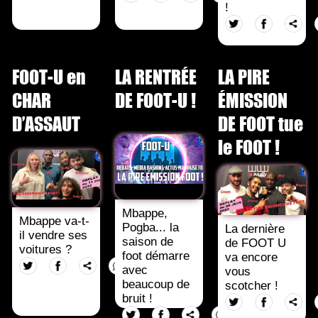
!
FOOT-U en
LA RENTRÉE
LA PIRE
CHAR
DE FOOT-U !
ÉMISSION
D’ASSAUT
DE FOOT tue
le FOOT !
Mbappe,
Mbappe va-t-
Pogba... la
La dernière
il vendre ses
saison de
de FOOT U
voitures ?
foot démarre
va encore
avec
vous
beaucoup de
scotcher !
bruit !