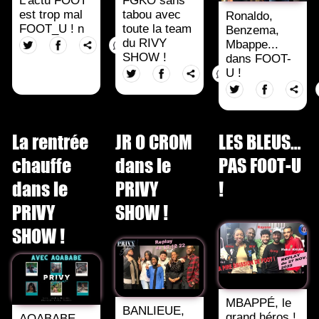
L'actu FOOT
FGKO sans
est trop mal
tabou avec
Ronaldo,
FOOT_U ! n
toute la team
Benzema,
du RIVY
Mbappe...
SHOW !
dans FOOT-
U !
La rentrée
JR O CROM
LES BLEUS…
chauffe
dans le
PAS FOOT-U
dans le
PRIVY
!
PRIVY
SHOW !
SHOW !
MBAPPÉ, le
BANLIEUE,
grand héros !
AQABABE