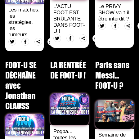
L'ACTU
Le PRIVY
Les matches,
FOOT EST
SHOW va-t-il
les
BRÛLANTE
être interdit ?
stratégies,
DANS FOOT-
les
U !
rumeurs...
FOOT-U SE
LA RENTRÉE
Paris sans
DÉCHAÎNE
DE FOOT-U !
Messi…
avec
FOOT-U ?
Jonathan
CLAUSS
Pogba...
Semaine de
toutes les