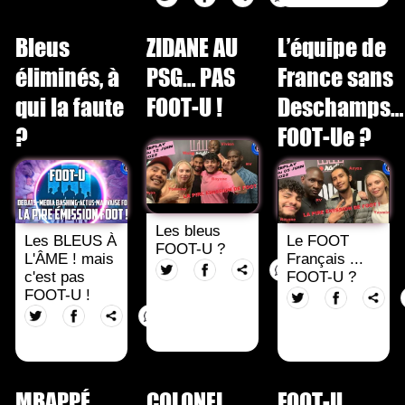
Bleus
ZIDANE AU
L’équipe de
éliminés, à
PSG… PAS
France sans
qui la faute
FOOT-U !
Deschamps…
?
FOOT-Ue ?
Les bleus
Les BLEUS À
Le FOOT
FOOT-U ?
L'ÂME ! mais
Français ...
c'est pas
FOOT-U ?
FOOT-U !
MBAPPÉ…
COLONEL
FOOT-U