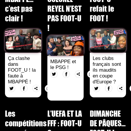
c’est pas
REYEL N’EST
refait le
clair !
PAS FOOT-U
FOOT !
!
Ça clashe
Les clubs
MBAPPE et
dans
français sont
le PSG !
FOOT_U ! la
ils maudits
faute à
en coupe
MBAPPÉ !
d'Europe ?
Les
L’UEFA ET LA
DIMANCHE
compétitions
FFF : FOOT-U
DE PÂQUES…