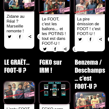
Zidane au
Le FOOT,
La pire
Réal ?
c'est les
émission de
Marseille
ballons... et
FOOT ! c'est
remonte !
les POTINS !
FOOT-U !
tout est dans
FOOT-U !
LE GRAËT…
FGKO sur
Benzema /
FOOT-U ?
IRM !
Deschamps
… c’est
FOOT-U ?