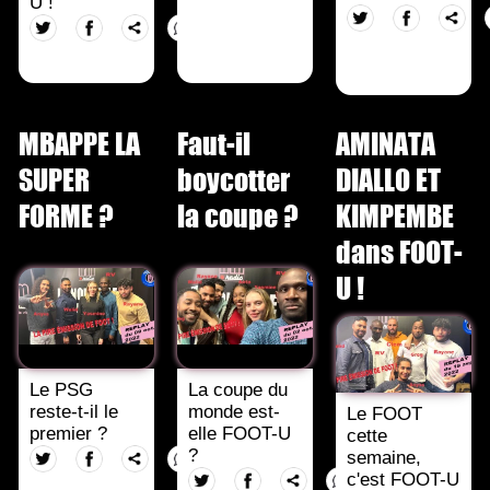
U !
MBAPPE LA
Faut-il
AMINATA
SUPER
boycotter
DIALLO ET
FORME ?
la coupe ?
KIMPEMBE
dans FOOT-
U !
Le PSG
La coupe du
reste-t-il le
monde est-
Le FOOT
premier ?
elle FOOT-U
cette
?
semaine,
c'est FOOT-U