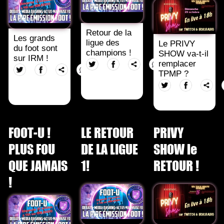
Retour de la
Les grands
ligue des
Le PRIVY
du foot sont
champions !
SHOW va-t-il
sur IRM !
remplacer
TPMP ?
FOOT-U !
LE RETOUR
PRIVY
PLUS FOU
DE LA LIGUE
SHOW le
QUE JAMAIS
1!
RETOUR !
!