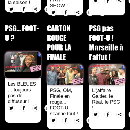
la saison !
SHOW !
PSG… FOOT-
CARTON
PSG pas
U ?
ROUGE
FOOT-U !
POUR LA
Marseille à
FINALE
l’affut !
Les BLEUES
... toujours
PSG, OM,
L'(affaire
pas de
Finale en
Galtier, le
diffuseur !
rouge...
Réal, le PSG
FOOT-U
!
scanne tout !