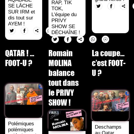
RAP, TIK
SE LÂCHE
TOK,
SUR IRM et
L'équipe du
dis tout sur
PRIVY
AYEM !
SHOW SE
DÉCHAÎNE !
QATAR ! …
Romain
La coupe…
FOOT-U ?
MOLINA
c’est FOOT-
balance
U ?
tout dans
le PRIVY
SHOW !
Polémiques
Deschamps
polémiques
au Qatar...