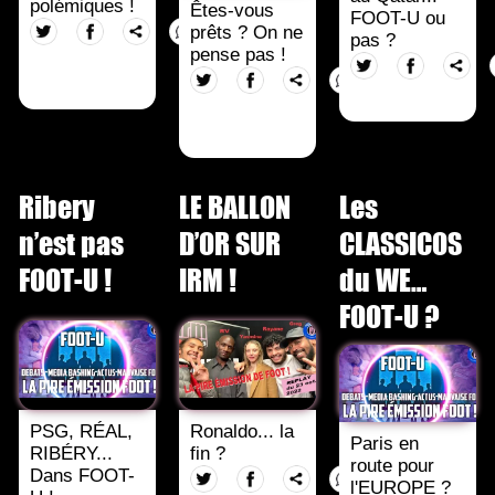
polémiques !
Êtes-vous
FOOT-U ou
prêts ? On ne
pas ?
pense pas !
Ribery
LE BALLON
Les
n’est pas
D’OR SUR
CLASSICOS
FOOT-U !
IRM !
du WE…
FOOT-U ?
PSG, RÉAL,
Ronaldo... la
Paris en
RIBÉRY...
fin ?
route pour
Dans FOOT-
l'EUROPE ?