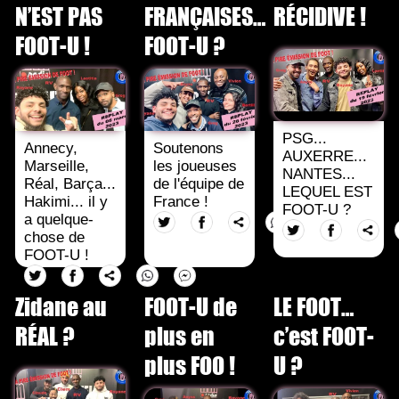
N’EST PAS
FRANÇAISES…
RÉCIDIVE !
FOOT-U !
FOOT-U ?
PSG...
Annecy,
Soutenons
AUXERRE...
Marseille,
les joueuses
NANTES...
Réal, Barça...
de l'équipe de
LEQUEL EST
Hakimi... il y
France !
FOOT-U ?
a quelque-
chose de
FOOT-U !
Zidane au
FOOT-U de
LE FOOT…
RÉAL ?
plus en
c’est FOOT-
plus FOO !
U ?