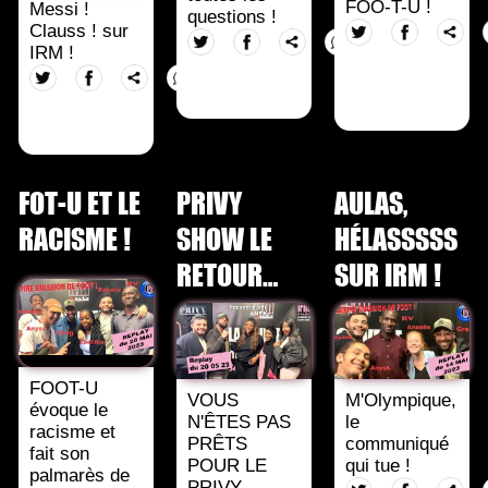
FOO-T-U !
Messi !
questions !
Clauss ! sur
IRM !
FOT-U ET LE
PRIVY
AULAS,
RACISME !
SHOW LE
HÉLASSSSS
RETOUR…
SUR IRM !
FOOT-U
VOUS
M'Olympique,
évoque le
N'ÊTES PAS
le
racisme et
PRÊTS
communiqué
fait son
POUR LE
qui tue !
palmarès de
PRIVY