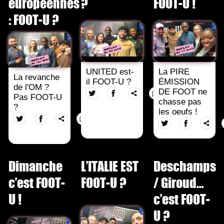
européennes
?
FOOT-U !
: FOOT-U ?
UNITED est-
La PIRE
La revanche
il FOOT-U ?
ÉMISSION
de l'OM ?
DE FOOT ne
Pas FOOT-U
chasse pas
?
les oeufs !
Dimanche
L’ITALIE EST
Deschamps
c’est FOOT-
FOOT-U ?
/ Giroud…
U !
c’est FOOT-
U ?