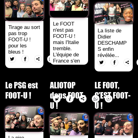
Le FOOT
Tirage au sort
n'est pas
La liste de
pas trop
FOOT-U !
Didier
FOOT-U !
mais l'Italie
DESCHAMP
pour les
tremble.
S enfin
bleus !
L'équipe de
révélée...
France s'en
sort avec
Giroud !
FOOT-U !
Le PSG est
ALIOTOP
LE FOOT,
révèle les
dessous !
FOOT-U !
dans FOOT-
C’EST FOOT-
U !
U !
La pire