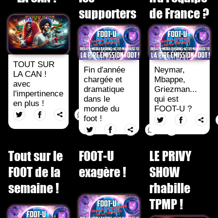
supporters
de France ?
TOUT SUR
Fin d'année
Neymar,
LA CAN !
chargée et
Mbappe,
avec
dramatique
Griezman...
l'impertinence
dans le
qui est
en plus !
monde du
FOOT-U ?
foot !
Tout sur le
FOOT-U
LE PRIVY
FOOT de la
exagère !
SHOW
semaine !
rhabille
TPMP !