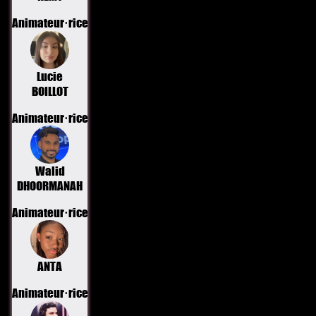
Animateur·rice
Lucie
BOILLOT
Animateur·rice
Walid
DHOORMANAH
Animateur·rice
ANTA
Animateur·rice