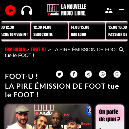
play_arrow
supervisor_account
menu
 12:30
12:30 14:00
14:00 15:00
15:00 16:30
E TON VENIN !
SEXOCRATIE
BAD LOOK
PASSEUR DE LIV
IRM RADIO
FOOT-U !
search
>
> LA PIRE ÉMISSION DE FOOT
tue le FOOT !
FOOT-U !
LA PIRE ÉMISSION DE FOOT tue
le FOOT !
On parle
de quoi ?