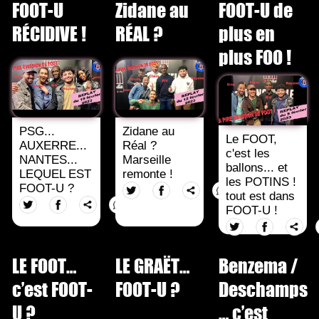
FOOT-U
Zidane au
FOOT-U de
RÉCIDIVE !
RÉAL ?
plus en
plus FOO !
PSG...
Zidane au
Le FOOT,
AUXERRE...
Réal ?
c'est les
NANTES...
Marseille
ballons... et
LEQUEL EST
remonte !
les POTINS !
FOOT-U ?
tout est dans
FOOT-U !
LE FOOT…
LE GRAËT…
Benzema /
c’est FOOT-
FOOT-U ?
Deschamps
U ?
… c’est