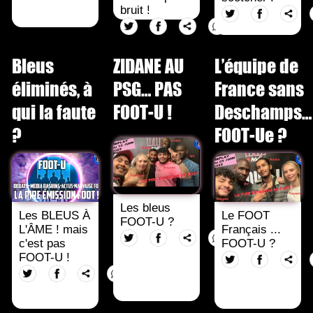
bruit !
Bleus
ZIDANE AU
L’équipe de
éliminés, à
PSG… PAS
France sans
qui la faute
FOOT-U !
Deschamps…
?
FOOT-Ue ?
Les bleus
Les BLEUS À
Le FOOT
FOOT-U ?
L'ÂME ! mais
Français ...
c'est pas
FOOT-U ?
FOOT-U !