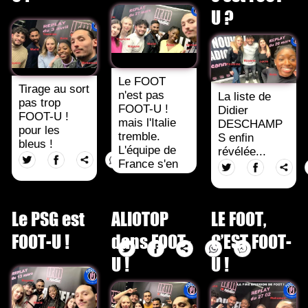
U ?
Le FOOT
Tirage au sort
n'est pas
La liste de
pas trop
FOOT-U !
Didier
FOOT-U !
mais l'Italie
DESCHAMP
pour les
tremble.
S enfin
bleus !
L'équipe de
révélée...
France s'en
sort avec
Giroud !
FOOT-U !
Le PSG est
ALIOTOP
LE FOOT,
révèle les
dessous !
FOOT-U !
dans FOOT-
C’EST FOOT-
U !
U !