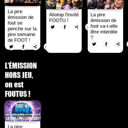
La pire
Aliotop l'invité
La pire
émission de
FOOTU !
émission de
foot se
foot va-t-elle
penche sur la
être interdite
pire semaine
?
de FOOT !
L’ÉMISSION
HORS JEU,
on est
FOUTUS !
La pire