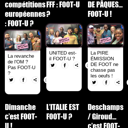
compétitions
FFF : FOOT-U
DE PÂQUES…
européennes
?
FOOT-U !
: FOOT-U ?
UNITED est-
La PIRE
La revanche
il FOOT-U ?
ÉMISSION
de l'OM ?
DE FOOT ne
Pas FOOT-U
chasse pas
?
les oeufs !
Dimanche
L’ITALIE EST
Deschamps
c’est FOOT-
FOOT-U ?
/ Giroud…
U !
c’est FOOT-