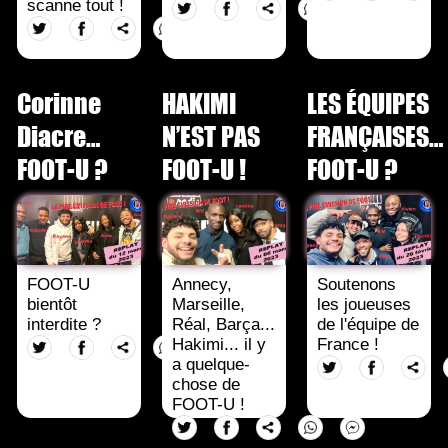
scanne tout !
Corinne
HAKIMI
LES ÉQUIPES
Diacre…
N’EST PAS
FRANÇAISES…
FOOT-U ?
FOOT-U !
FOOT-U ?
FOOT-U
Annecy,
Soutenons
bientôt
Marseille,
les joueuses
interdite ?
Réal, Barça...
de l'équipe de
Hakimi... il y
France !
a quelque-
chose de
FOOT-U !