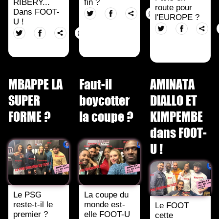
RIBÉRY...
fin ?
route pour
Dans FOOT-
l'EUROPE ?
U !
MBAPPE LA
Faut-il
AMINATA
SUPER
boycotter
DIALLO ET
FORME ?
la coupe ?
KIMPEMBE
dans FOOT-
U !
Le PSG
La coupe du
reste-t-il le
monde est-
Le FOOT
premier ?
elle FOOT-U
cette