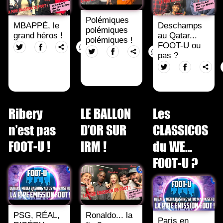
Polémiques
MBAPPÉ, le
Deschamps
polémiques
grand héros !
au Qatar...
polémiques !
FOOT-U ou
pas ?
Ribery
LE BALLON
Les
n’est pas
D’OR SUR
CLASSICOS
FOOT-U !
IRM !
du WE…
FOOT-U ?
PSG, RÉAL,
Ronaldo... la
Paris en