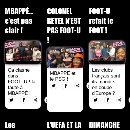
MBAPPÉ…
COLONEL
FOOT-U
c’est pas
REYEL N’EST
refait le
clair !
PAS FOOT-U
FOOT !
!
Ça clashe
Les clubs
MBAPPE et
dans
français sont
le PSG !
FOOT_U ! la
ils maudits
faute à
en coupe
MBAPPÉ !
d'Europe ?
Les
L’UEFA ET LA
DIMANCHE