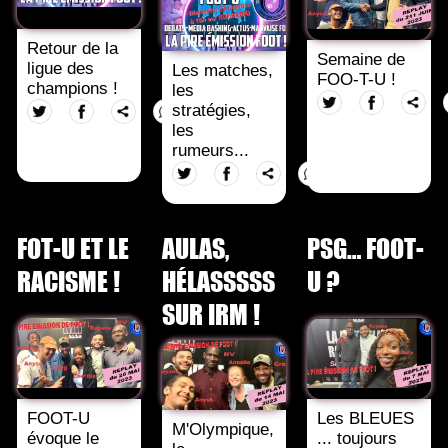
Retour de la
Semaine de
ligue des
Les matches,
FOO-T-U !
champions !
les
stratégies,
les
rumeurs...
FOT-U ET LE
AULAS,
PSG… FOOT-
RACISME !
HÉLASSSSS
U ?
SUR IRM !
FOOT-U
Les BLEUES
M'Olympique,
évoque le
... toujours