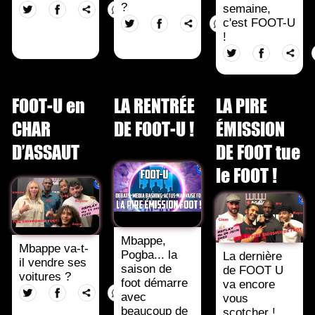
?
semaine,
c'est FOOT-U
!
FOOT-U en
LA RENTRÉE
LA PIRE
CHAR
DE FOOT-U !
ÉMISSION
D’ASSAUT
DE FOOT tue
le FOOT !
Mbappe,
Mbappe va-t-
Pogba... la
La dernière
il vendre ses
saison de
de FOOT U
voitures ?
foot démarre
va encore
avec
vous
beaucoup de
scotcher !