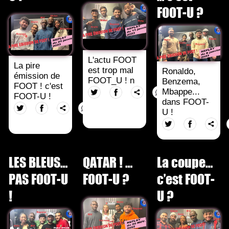
FOOT-U ?
L'actu FOOT
La pire
est trop mal
Ronaldo,
émission de
FOOT_U ! n
Benzema,
FOOT ! c'est
Mbappe...
FOOT-U !
dans FOOT-
U !
LES BLEUS…
QATAR ! …
La coupe…
PAS FOOT-U
FOOT-U ?
c’est FOOT-
!
U ?