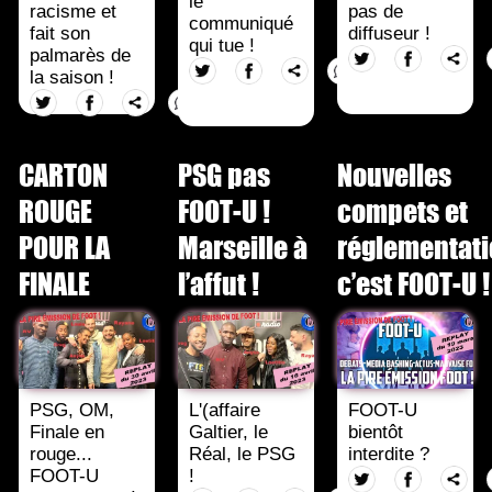
le
racisme et
pas de
communiqué
fait son
diffuseur !
qui tue !
palmarès de
la saison !
CARTON
PSG pas
Nouvelles
ROUGE
FOOT-U !
compets et
POUR LA
Marseille à
réglementat
FINALE
l’affut !
c’est FOOT-U !
PSG, OM,
L'(affaire
FOOT-U
Finale en
Galtier, le
bientôt
rouge...
Réal, le PSG
interdite ?
FOOT-U
!