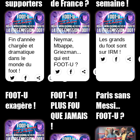
supporters
de France ?
semaine !
Fin d'année
Neymar,
Les grands
chargée et
Mbappe,
du foot sont
dramatique
Griezman...
sur IRM !
dans le
qui est
monde du
FOOT-U ?
foot !
FOOT-U
FOOT-U !
Paris sans
exagère !
PLUS FOU
Messi…
QUE JAMAIS
FOOT-U ?
!